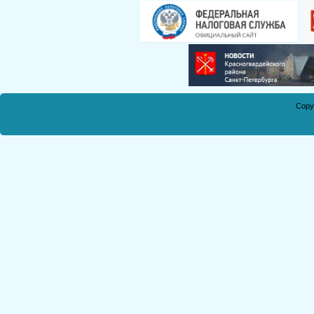
Смирнова Н.С.
Кобикова Н.Э.
Танич В.А.
Сметанкина О.Е.
Ухлина Е.Б.
Дуреева Л.А.
Copy
Богданов Р.П.
Круковская В.М.
Соболева Н.А.
Замураева С.А.
Мкртчян С.А.
Куклина З.Н.
Коняшкин А.И.
Шкредова С.Л.
Костикова А.А.
Мкртчян Р.П.