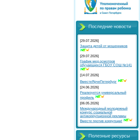
Последние новости
[29.07.2026]
Защита детей от мошенников
[29.07.2026]
График мед.осмотров
обучающихся ГБОУ СОШ №141
[14.07.2026]
ВместеЯрчеПетербург
[24.06.2026]
Реализуется универсальный
профиль
[06.05.2026]
Международный молодежный
конкурс социальной
антикоррупционной рекламы
Вместе против коррупции!
Полезные ресурсы