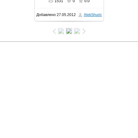
1531
0
0.0
Добавлено
27.05.2012
AlekShuric