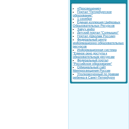
«Просвещение»
Портал "Петербургское
образование"
1 сенября
Единая коллекция Цифровых
Образовательных Ресурсов
Завуч.инфо
Детский портал "Солнышко"
Портал «Школам России»
Федеральный центр
информационно-образовательных
ресурсов
Информационная система
"Единое окно доступа к
образовательным ресурсам
Федеральный портал
"Российское образование"
Официальный сайт
Минпросвещения России
Уполномоченный по правам
ребенка в Санкт-Петербурге