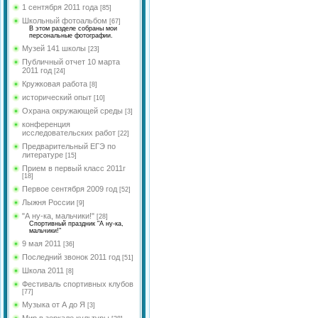
языка и литературы
Долгова Л.И.
Федорова Ю.А.
1 сентября 2011 года
[85]
МО учителей
Школьный фотоальбом
[67]
Рябцева М.Л.
Обухова Н.В.
естественно-научного
В этом разделе собраны мои
персональные фотографии.
цикла
Цветкова А.Н.
Кобикова Н.Э.
Музей 141 школы
[23]
<
МО учителей социально-
Шишкина А.С.
Публичный отчет 10 марта
гуманитарного и
Голосенко С.С.
2011 год
[24]
эстетического цикла
Гимазетдинов Ф. М.
Кружковая работа
[8]
Цветкова Ю.В.
МО учителей английского
Боровик А.Р.
исторический опыт
[10]
языка
Цветкова А.Н.
Охрана окружающей среды
[3]
Сенюшкина Л.А.
МО классных
Сухинина З.И.
конференция
<
руководителей
исследовательских работ
[22]
Хижняк Е.И.
Шрейбер И.А.
Предварительный ЕГЭ по
литературе
[15]
Косова Л.А.
Николаева О.В.
Прием в первый класс 2011г
Рус.яз и лит-ра
[18]
Первое сентября 2009 год
[52]
Романова Н.В.
Лыжня России
[9]
Губарева Р.В.
"А ну-ка, мальчики!"
[28]
Спортивный праздник "А ну-ка,
Чистякова B.Y.
мальчики!"
9 мая 2011
[36]
Косова К.П.
Последний звонок 2011 год
[51]
Новик Д.В.
Школа 2011
[8]
Миронова Е.Ю.
Фестиваль спортивных клубов
[77]
Святенко А.В.
Музыка от А до Я
[3]
Мир в зеркале культуры