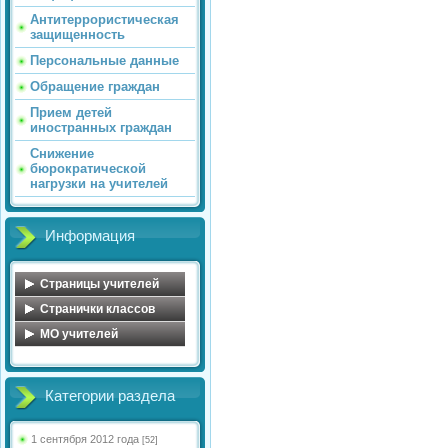
Антитеррористическая
защищенность
Персональные данные
Обращение граждан
Прием детей
иностранных граждан
Снижение
бюрократической
нагрузки на учителей
Информация
Страницы учителей
Обухова Н.В.
Странички классов
Майорова О.А.
Косова Л.А.
MO учителей
Голосенко С.С.
Иванова С.А.
МО учителей начальных
классов
Цветкова Ю.В.
Сенюшкина Л.А.
Категории раздела
МО математического
Федорова Ю.А.
Яковлева А.А.
цикла
Миловидова Е.В.
Кульчицкая Н.Б.
МО учителей русского
1 сентября 2012 года
[52]