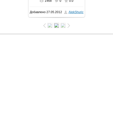
1468
0
0.0
Добавлено
27.05.2012
AlekShuric