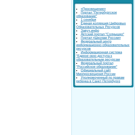
«Просвещение»
Портал "Петербургское
образование"
1 сенября
Единая коллекция Цифровых
Образовательных Ресурсов
Завуч.инфо
Детский портал "Солнышко"
Портал «Школам России»
Федеральный центр
информационно-образовательных
ресурсов
Информационная система
"Единое окно доступа к
образовательным ресурсам
Федеральный портал
"Российское образование"
Официальный сайт
Минпросвещения России
Уполномоченный по правам
ребенка в Санкт-Петербурге