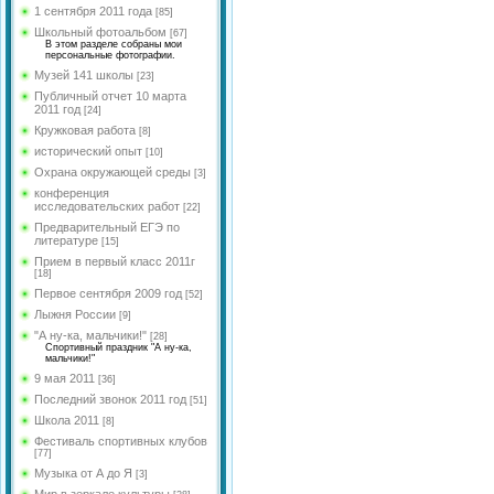
языка и литературы
Долгова Л.И.
Федорова Ю.А.
1 сентября 2011 года
[85]
МО учителей
Школьный фотоальбом
[67]
Рябцева М.Л.
Обухова Н.В.
естественно-научного
В этом разделе собраны мои
персональные фотографии.
цикла
Цветкова А.Н.
Кобикова Н.Э.
Музей 141 школы
[23]
<
МО учителей социально-
Шишкина А.С.
Публичный отчет 10 марта
гуманитарного и
Голосенко С.С.
2011 год
[24]
эстетического цикла
Гимазетдинов Ф. М.
Кружковая работа
[8]
Цветкова Ю.В.
МО учителей английского
Боровик А.Р.
исторический опыт
[10]
языка
Цветкова А.Н.
Охрана окружающей среды
[3]
Сенюшкина Л.А.
МО классных
Сухинина З.И.
конференция
<
руководителей
исследовательских работ
[22]
Хижняк Е.И.
Шрейбер И.А.
Предварительный ЕГЭ по
литературе
[15]
Косова Л.А.
Николаева О.В.
Прием в первый класс 2011г
Рус.яз и лит-ра
[18]
Первое сентября 2009 год
[52]
Романова Н.В.
Лыжня России
[9]
Губарева Р.В.
"А ну-ка, мальчики!"
[28]
Спортивный праздник "А ну-ка,
Чистякова B.Y.
мальчики!"
9 мая 2011
[36]
Косова К.П.
Последний звонок 2011 год
[51]
Новик Д.В.
Школа 2011
[8]
Миронова Е.Ю.
Фестиваль спортивных клубов
[77]
Святенко А.В.
Музыка от А до Я
[3]
Мир в зеркале культуры