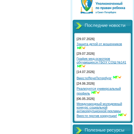
Последние новости
[29.07.2026]
Защита детей от мошенников
[29.07.2026]
График мед.осмотров
обучающихся ГБОУ СОШ №141
[14.07.2026]
ВместеЯрчеПетербург
[24.06.2026]
Реализуется универсальный
профиль
[06.05.2026]
Международный молодежный
конкурс социальной
антикоррупционной рекламы
Вместе против коррупции!
Полезные ресурсы