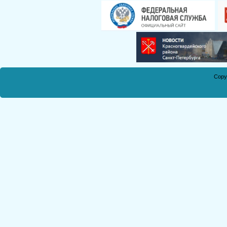
Смирнова Н.С.
Кобикова Н.Э.
Танич В.А.
Сметанкина О.Е.
Ухлина Е.Б.
Дуреева Л.А.
Copy
Богданов Р.П.
Круковская В.М.
Соболева Н.А.
Замураева С.А.
Мкртчян С.А.
Куклина З.Н.
Коняшкин А.И.
Шкредова С.Л.
Костикова А.А.
Мкртчян Р.П.