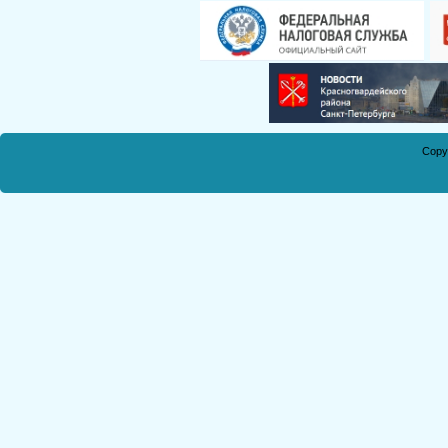
Смирнова Н.С.
Кобикова Н.Э.
Танич В.А.
Сметанкина О.Е.
Ухлина Е.Б.
Дуреева Л.А.
Copy
Богданов Р.П.
Круковская В.М.
Соболева Н.А.
Замураева С.А.
Мкртчян С.А.
Куклина З.Н.
Коняшкин А.И.
Шкредова С.Л.
Костикова А.А.
Мкртчян Р.П.