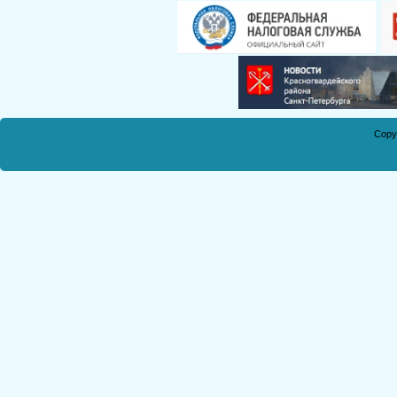
Смирнова Н.С.
Кобикова Н.Э.
Танич В.А.
Сметанкина О.Е.
Ухлина Е.Б.
Дуреева Л.А.
Copy
Богданов Р.П.
Круковская В.М.
Соболева Н.А.
Замураева С.А.
Мкртчян С.А.
Куклина З.Н.
Коняшкин А.И.
Шкредова С.Л.
Костикова А.А.
Мкртчян Р.П.