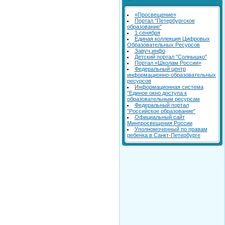
«Просвещение»
Портал "Петербургское
образование"
1 сенября
Единая коллекция Цифровых
Образовательных Ресурсов
Завуч.инфо
Детский портал "Солнышко"
Портал «Школам России»
Федеральный центр
информационно-образовательных
ресурсов
Информационная система
"Единое окно доступа к
образовательным ресурсам
Федеральный портал
"Российское образование"
Официальный сайт
Минпросвещения России
Уполномоченный по правам
ребенка в Санкт-Петербурге