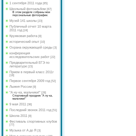
языка и литературы
Долгова Л.И.
Федорова Ю.А.
1 сентября 2011 года
[85]
МО учителей
Школьный фотоальбом
[67]
Рябцева М.Л.
Обухова Н.В.
естественно-научного
В этом разделе собраны мои
персональные фотографии.
цикла
Цветкова А.Н.
Кобикова Н.Э.
Музей 141 школы
[23]
<
МО учителей социально-
Шишкина А.С.
Публичный отчет 10 марта
гуманитарного и
Голосенко С.С.
2011 год
[24]
эстетического цикла
Гимазетдинов Ф. М.
Кружковая работа
[8]
Цветкова Ю.В.
МО учителей английского
Боровик А.Р.
исторический опыт
[10]
языка
Цветкова А.Н.
Охрана окружающей среды
[3]
Сенюшкина Л.А.
МО классных
Сухинина З.И.
конференция
<
руководителей
исследовательских работ
[22]
Хижняк Е.И.
Шрейбер И.А.
Предварительный ЕГЭ по
литературе
[15]
Косова Л.А.
Николаева О.В.
Прием в первый класс 2011г
Рус.яз и лит-ра
[18]
Первое сентября 2009 год
[52]
Романова Н.В.
Лыжня России
[9]
Губарева Р.В.
"А ну-ка, мальчики!"
[28]
Спортивный праздник "А ну-ка,
Чистякова B.Y.
мальчики!"
9 мая 2011
[36]
Косова К.П.
Последний звонок 2011 год
[51]
Новик Д.В.
Школа 2011
[8]
Миронова Е.Ю.
Фестиваль спортивных клубов
[77]
Святенко А.В.
Музыка от А до Я
[3]
Мир в зеркале культуры