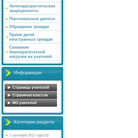
Антитеррористическая
защищенность
Персональные данные
Обращение граждан
Прием детей
иностранных граждан
Снижение
бюрократической
нагрузки на учителей
Информация
Страницы учителей
Обухова Н.В.
Странички классов
Майорова О.А.
Косова Л.А.
MO учителей
Голосенко С.С.
Иванова С.А.
МО учителей начальных
классов
Цветкова Ю.В.
Сенюшкина Л.А.
Категории раздела
МО математического
Федорова Ю.А.
Яковлева А.А.
цикла
Миловидова Е.В.
Кульчицкая Н.Б.
МО учителей русского
1 сентября 2012 года
[52]