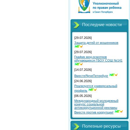
Последние новости
[29.07.2026]
Защита детей от мошенников
[29.07.2026]
График мед.осмотров
обучающихся ГБОУ СОШ №141
[14.07.2026]
ВместеЯрчеПетербург
[24.06.2026]
Реализуется универсальный
профиль
[06.05.2026]
Международный молодежный
конкурс социальной
антикоррупционной рекламы
Вместе против коррупции!
Полезные ресурсы