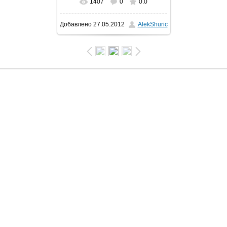
1407
0
0.0
Добавлено
27.05.2012
AlekShuric