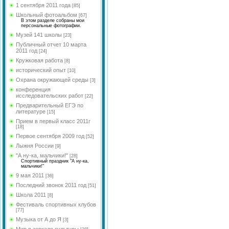
языка и литературы
Долгова Л.И.
Федорова Ю.А.
1 сентября 2011 года
[85]
МО учителей
Школьный фотоальбом
[67]
Рябцева М.Л.
Обухова Н.В.
естественно-научного
В этом разделе собраны мои
персональные фотографии.
цикла
Цветкова А.Н.
Кобикова Н.Э.
Музей 141 школы
[23]
<
МО учителей социально-
Шишкина А.С.
Публичный отчет 10 марта
гуманитарного и
Голосенко С.С.
2011 год
[24]
эстетического цикла
Гимазетдинов Ф. М.
Кружковая работа
[8]
Цветкова Ю.В.
МО учителей английского
Боровик А.Р.
исторический опыт
[10]
языка
Цветкова А.Н.
Охрана окружающей среды
[3]
Сенюшкина Л.А.
МО классных
Сухинина З.И.
конференция
<
руководителей
исследовательских работ
[22]
Хижняк Е.И.
Шрейбер И.А.
Предварительный ЕГЭ по
литературе
[15]
Косова Л.А.
Николаева О.В.
Прием в первый класс 2011г
Рус.яз и лит-ра
[18]
Первое сентября 2009 год
[52]
Романова Н.В.
Лыжня России
[9]
Губарева Р.В.
"А ну-ка, мальчики!"
[28]
Спортивный праздник "А ну-ка,
Чистякова B.Y.
мальчики!"
9 мая 2011
[36]
Косова К.П.
Последний звонок 2011 год
[51]
Новик Д.В.
Школа 2011
[8]
Миронова Е.Ю.
Фестиваль спортивных клубов
[77]
Святенко А.В.
Музыка от А до Я
[3]
Мир в зеркале культуры