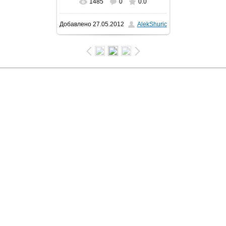
1485
0
0.0
Добавлено
27.05.2012
AlekShuric