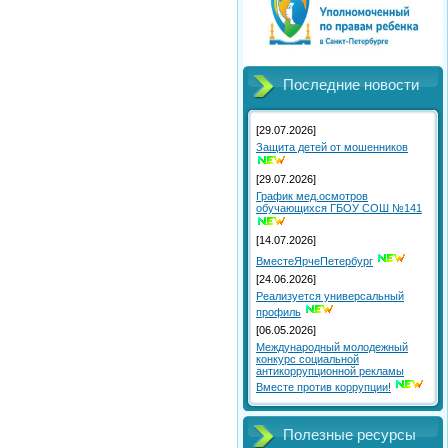
Последние новости
[29.07.2026]
Защита детей от мошенников
[29.07.2026]
График мед.осмотров
обучающихся ГБОУ СОШ №141
[14.07.2026]
ВместеЯрчеПетербург
[24.06.2026]
Реализуется универсальный
профиль
[06.05.2026]
Международный молодежный
конкурс социальной
антикоррупционной рекламы
Вместе против коррупции!
Полезные ресурсы