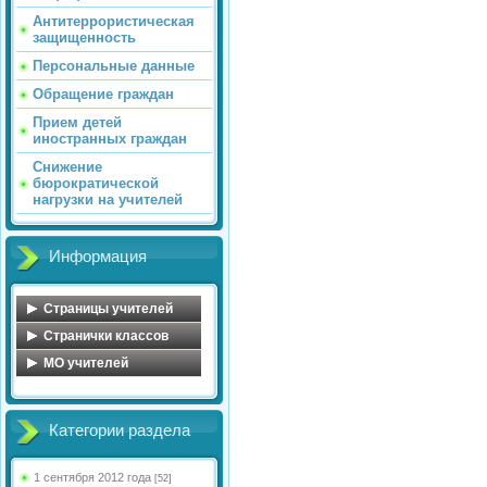
Антитеррористическая
защищенность
Персональные данные
Обращение граждан
Прием детей
иностранных граждан
Снижение
бюрократической
нагрузки на учителей
Информация
Страницы учителей
Обухова Н.В.
Странички классов
Майорова О.А.
Косова Л.А.
MO учителей
Голосенко С.С.
Иванова С.А.
МО учителей начальных
классов
Цветкова Ю.В.
Сенюшкина Л.А.
Категории раздела
МО математического
Федорова Ю.А.
Яковлева А.А.
цикла
Миловидова Е.В.
Кульчицкая Н.Б.
МО учителей русского
1 сентября 2012 года
[52]