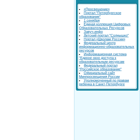
«Просвещение»
Портал "Петербургское
образование"
1 сенября
Единая коллекция Цифровых
Образовательных Ресурсов
Завуч.инфо
Детский портал "Солнышко"
Портал «Школам России»
Федеральный центр
информационно-образовательных
ресурсов
Информационная система
"Единое окно доступа к
образовательным ресурсам
Федеральный портал
"Российское образование"
Официальный сайт
Минпросвещения России
Уполномоченный по правам
ребенка в Санкт-Петербурге