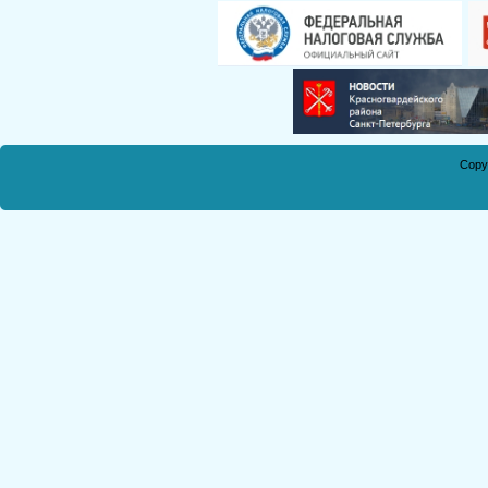
Смирнова Н.С.
Кобикова Н.Э.
Танич В.А.
Сметанкина О.Е.
Ухлина Е.Б.
Дуреева Л.А.
Copy
Богданов Р.П.
Круковская В.М.
Соболева Н.А.
Замураева С.А.
Мкртчян С.А.
Куклина З.Н.
Коняшкин А.И.
Шкредова С.Л.
Костикова А.А.
Мкртчян Р.П.