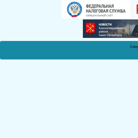
Смирнова Н.С.
Кобикова Н.Э.
Танич В.А.
Сметанкина О.Е.
Ухлина Е.Б.
Дуреева Л.А.
Copy
Богданов Р.П.
Круковская В.М.
Соболева Н.А.
Замураева С.А.
Мкртчян С.А.
Куклина З.Н.
Коняшкин А.И.
Шкредова С.Л.
Костикова А.А.
Мкртчян Р.П.