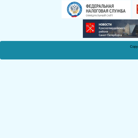
Смирнова Н.С.
Кобикова Н.Э.
Танич В.А.
Сметанкина О.Е.
Ухлина Е.Б.
Дуреева Л.А.
Copy
Богданов Р.П.
Круковская В.М.
Соболева Н.А.
Замураева С.А.
Мкртчян С.А.
Куклина З.Н.
Коняшкин А.И.
Шкредова С.Л.
Костикова А.А.
Мкртчян Р.П.