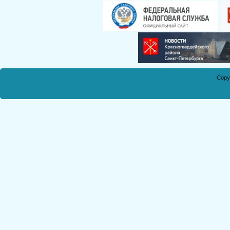
Смирнова Н.С.
Кобикова Н.Э.
Танич В.А.
Сметанкина О.Е.
Ухлина Е.Б.
Дуреева Л.А.
Copy
Богданов Р.П.
Круковская В.М.
Соболева Н.А.
Замураева С.А.
Мкртчян С.А.
Куклина З.Н.
Коняшкин А.И.
Шкредова С.Л.
Костикова А.А.
Мкртчян Р.П.