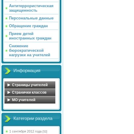
Антитеррористическая
защищенность
Персональные данные
Обращение граждан
Прием детей
иностранных граждан
Снижение
бюрократической
нагрузки на учителей
Информация
Страницы учителей
Обухова Н.В.
Странички классов
Майорова О.А.
Косова Л.А.
MO учителей
Голосенко С.С.
Иванова С.А.
МО учителей начальных
классов
Цветкова Ю.В.
Сенюшкина Л.А.
Категории раздела
МО математического
Федорова Ю.А.
Яковлева А.А.
цикла
Миловидова Е.В.
Кульчицкая Н.Б.
МО учителей русского
1 сентября 2012 года
[52]