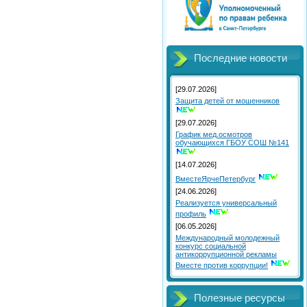
Последние новости
[29.07.2026]
Защита детей от мошенников
[29.07.2026]
График мед.осмотров
обучающихся ГБОУ СОШ №141
[14.07.2026]
ВместеЯрчеПетербург
[24.06.2026]
Реализуется универсальный
профиль
[06.05.2026]
Международный молодежный
конкурс социальной
антикоррупционной рекламы
Вместе против коррупции!
Полезные ресурсы