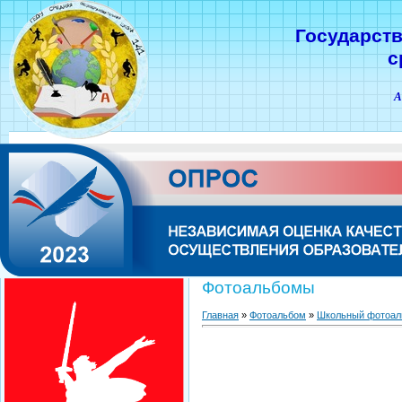
Государст
с
А
Фотоальбомы
Главная
»
Фотоальбом
»
Школьный фотоал