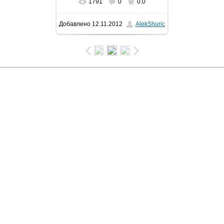
1791
0
0.0
Добавлено
12.11.2012
AlekShuric