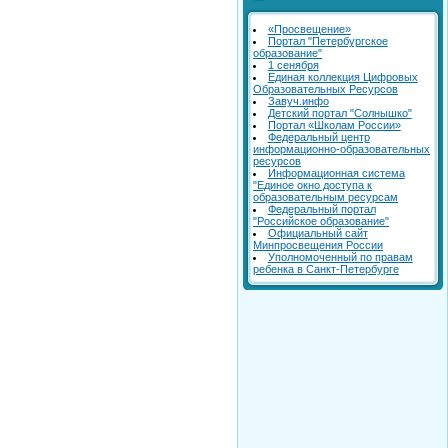
«Просвещение»
Портал "Петербургское
образование"
1 сенября
Единая коллекция Цифровых
Образовательных Ресурсов
Завуч.инфо
Детский портал "Солнышко"
Портал «Школам России»
Федеральный центр
информационно-образовательных
ресурсов
Информационная система
"Единое окно доступа к
образовательным ресурсам
Федеральный портал
"Российское образование"
Официальный сайт
Минпросвещения России
Уполномоченный по правам
ребенка в Санкт-Петербурге