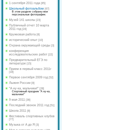
языка и литературы
Долгова Л.И.
Федорова Ю.А.
1 сентября 2011 года
[85]
МО учителей
Школьный фотоальбом
[67]
Рябцева М.Л.
Обухова Н.В.
естественно-научного
В этом разделе собраны мои
персональные фотографии.
цикла
Цветкова А.Н.
Кобикова Н.Э.
Музей 141 школы
[23]
<
МО учителей социально-
Шишкина А.С.
Публичный отчет 10 марта
гуманитарного и
Голосенко С.С.
2011 год
[24]
эстетического цикла
Гимазетдинов Ф. М.
Кружковая работа
[8]
Цветкова Ю.В.
МО учителей английского
Боровик А.Р.
исторический опыт
[10]
языка
Цветкова А.Н.
Охрана окружающей среды
[3]
Сенюшкина Л.А.
МО классных
Сухинина З.И.
конференция
<
руководителей
исследовательских работ
[22]
Хижняк Е.И.
Шрейбер И.А.
Предварительный ЕГЭ по
литературе
[15]
Косова Л.А.
Николаева О.В.
Прием в первый класс 2011г
Рус.яз и лит-ра
[18]
Первое сентября 2009 год
[52]
Романова Н.В.
Лыжня России
[9]
Губарева Р.В.
"А ну-ка, мальчики!"
[28]
Спортивный праздник "А ну-ка,
Чистякова B.Y.
мальчики!"
9 мая 2011
[36]
Косова К.П.
Последний звонок 2011 год
[51]
Новик Д.В.
Школа 2011
[8]
Миронова Е.Ю.
Фестиваль спортивных клубов
[77]
Святенко А.В.
Музыка от А до Я
[3]
Мир в зеркале культуры