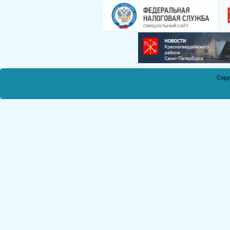
Смирнова Н.С.
Кобикова Н.Э.
Танич В.А.
Сметанкина О.Е.
Ухлина Е.Б.
Дуреева Л.А.
Copy
Богданов Р.П.
Круковская В.М.
Соболева Н.А.
Замураева С.А.
Мкртчян С.А.
Куклина З.Н.
Коняшкин А.И.
Шкредова С.Л.
Костикова А.А.
Мкртчян Р.П.